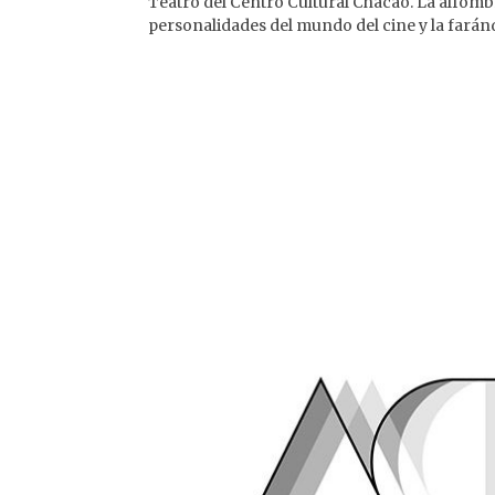
Teatro del Centro Cultural Chacao. La alfomb
personalidades del mundo del cine y la faránd