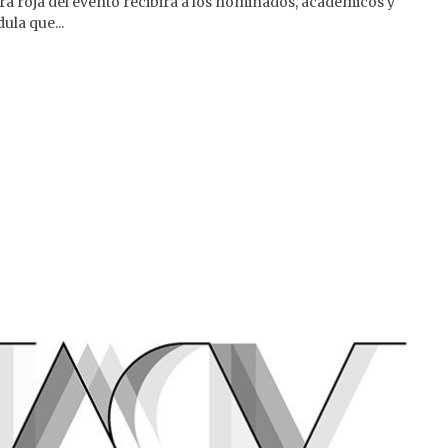
ra roja del evento recibirá a los nominados, académicos y
ula que...