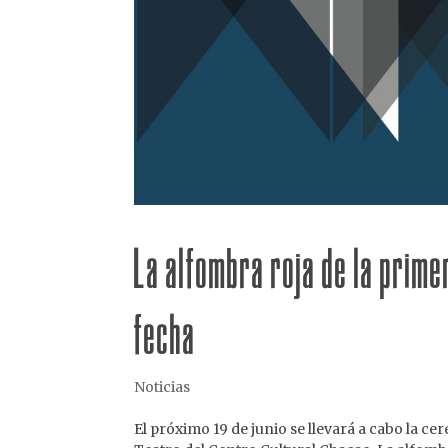
La alfombra roja de la prime
fecha
Noticias
El próximo 19 de junio se llevará a cabo la c