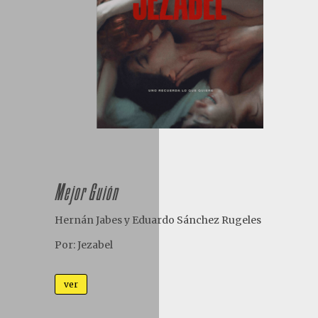
Mejor Guión
Hern
á
n Jabes y Eduardo S
á
nchez Rugeles
Por: Jezabel
ver