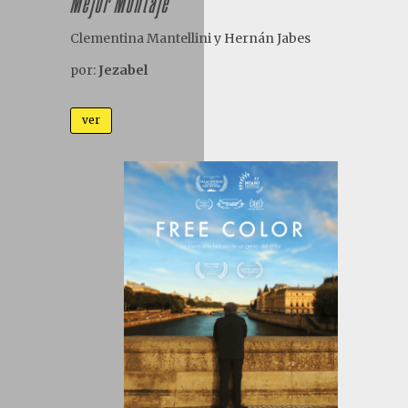
Mejor Montaje
Clementina Mantellini y Hern
á
n Jabes
por:
Jezabel
ver