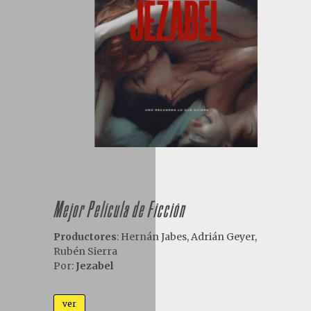
Mejor Película de Ficción
Productores
:
Hern
á
n Jabes, Adri
á
n Geyer,
Rubén Sierra
Por:
Jezabel
ver