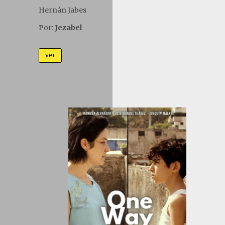
Hern
á
n Jabes
Por:
Jezabel
ver