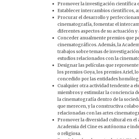
Promover la investigación científica 
Establecer intercambios científicos, ar
Procurar el desarrollo y perfeccionam
cinematografía, fomentar el intercam
diferentes aspectos de su actuación y
Conceder anualmente premios que pe
cinematográficos. Además, la Academi
trabajos sobre temas de investigación
estudios relacionados con la cinemato
Designar las películas que represente
los premios Goya, los premios Ariel, l
concedido por las entidades homólogas
Cualquier otra actividad tendente a elev
miembros y estimular la conciencia de
la cinematografía dentro de la socieda
que merecen, y la constructiva colabo
relacionadas con las artes cinematogr
Promover la diversidad cultural en el
Academia del Cine es autónoma e inde
o religiosa.