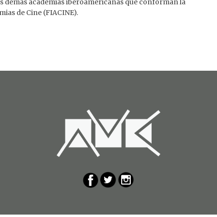
 las demás academias iberoamericanas que conforman la
ias de Cine (FIACINE).