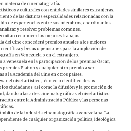
en materia de cinematografía.
tísticos y culturales con entidades similares extranjeras.
iento de las distintas especialidades relacionadas con la
bio de experiencias entre sus miembros, coordinar los
 analizar y resolver problemas comunes.
rmitan reconocer los mejores trabajos
a del Cine concederá premios anuales a los mejores
 científica y becas o pensiones para la ampliación de
grafía en Venezuela o en el extranjero.
n a Venezuela en la participación de los premios Óscar,
os premios Platino y cualquier otro premio a ser
 a la Academia del Cine en otros países.
ar el nivel artístico, técnico o científico de sus
 los ciudadanos, así como la difusión y la promoción de
d, dando a las artes cinematográficas el nivel artístico
ración entre la Administración Pública y las personas
áficas.
 ámbito de la industria cinematográfica venezolana. La
pendiente de cualquier organización política, ideológica