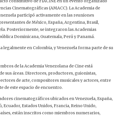
 acto constitutivo de FIACINE en un evento organizado
iencias Cinematográficas (AMACC). La Academia de
enezuela participó activamente en las reuniones
resentantes de México, España, Argentina, Brasil,
la. Posteriormente, se integraron las Academias
epública Dominicana, Guatemala, Perú y Panamá.
ida legalmente en Colombia, y Venezuela forma parte de su
iembros de la Academia Venezolana de Cine está
 sus áreas. Directores, productores, guionistas,
rectores de arte, compositores musicales y actores, entre
e de este espacio de encuentro.
dores cinematográficos ubicados en Venezuela, España,
ú, Ecuador, Estados Unidos, Francia, Reino Unido,
s países, están inscritos como miembros numerarios,