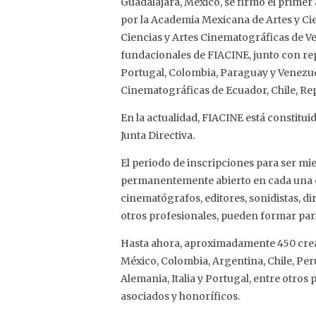
Guadalajara, México, se firmó el primer
por la Academia Mexicana de Artes y C
Ciencias y Artes Cinematográficas de V
fundacionales de FIACINE, junto con rep
Portugal, Colombia, Paraguay y Venezue
Cinematográficas de Ecuador, Chile, R
En la actualidad, FIACINE está constitu
Junta Directiva.
El periodo de inscripciones para ser m
permanentemente abierto en cada una de
cinematógrafos, editores, sonidistas, di
otros profesionales, pueden formar part
Hasta ahora, aproximadamente 450 crea
México, Colombia, Argentina, Chile, Per
Alemania, Italia y Portugal, entre otro
asociados y honoríficos.