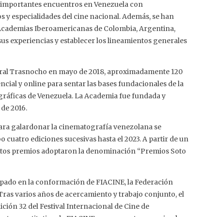
bo importantes encuentros en Venezuela con
s y especialidades del cine nacional. Además, se han
 Academias Iberoamericanas de Colombia, Argentina,
sus experiencias y establecer los lineamientos generales
tural Trasnocho en mayo de 2018, aproximadamente 120
cial y online para sentar las bases fundacionales de la
gráficas de Venezuela. La Academia fue fundada y
 de 2016.
ara galardonar la cinematografía venezolana se
o cuatro ediciones sucesivas hasta el 2023. A partir de un
estos premios adoptaron la denominación “Premios Soto
cipado en la conformación de FIACINE, la Federación
ras varios años de acercamiento y trabajo conjunto, el
ición 32 del Festival Internacional de Cine de