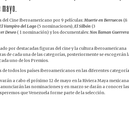
e mayo.
s del Cine Iberoamericano por 9 películas:
Muerte en Berruecos
(8
El Vampiro del Lago
(5 nominaciones),
El Silbón
(3
cer Deseo
( 1 nominación) y los documentales:
Nos llaman Guerrera
rado por destacadas figuras del cine y la cultura iberoamericana
uras de cada una de las categorías, posteriormente se escogerán l
cada uno de los Premios.
s de todos los países iberoamericanos en las diferentes categorí
llevarán a cabo el próximo 12 de mayo en la Riviera Maya mexicana
e anunciarán las nominaciones y en marzo se darán a conocer la
 esperemos que Venezuela forme parte de la selección.