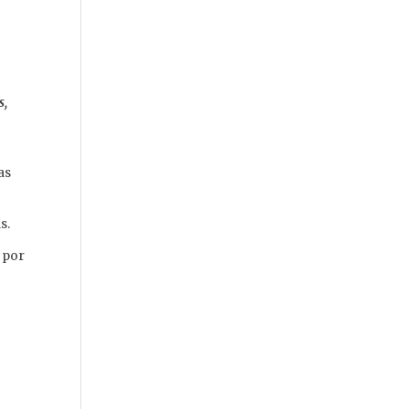
s,
as
as.
 por
s