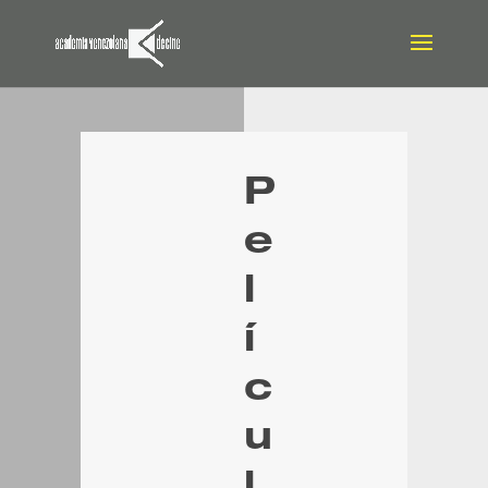
P
e
l
í
c
u