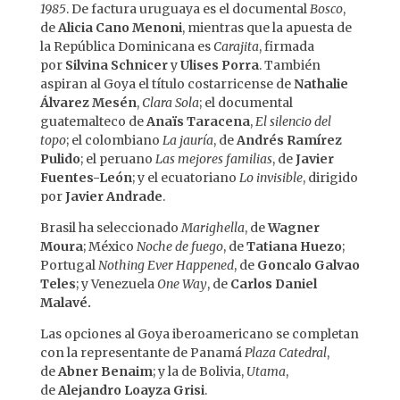
1985
. De factura uruguaya es el documental
Bosco
,
de
Alicia Cano Menoni
, mientras que la apuesta de
la República Dominicana es
Carajita
, firmada
por
Silvina Schnicer
y
Ulises Porra
. También
aspiran al Goya el título costarricense de
Nathalie
Álvarez Mesén
,
Clara Sola
; el documental
guatemalteco de
Anaïs Taracena
,
El silencio del
topo
; el colombiano
La jauría
, de
Andrés Ramírez
Pulido
; el peruano
Las mejores familias
, de
Javier
Fuentes-León
; y el ecuatoriano
Lo invisible
, dirigido
por
Javier Andrade
.
Brasil ha seleccionado
Marighella
, de
Wagner
Moura
; México
Noche de fuego
, de
Tatiana Huezo
;
Portugal
Nothing Ever Happened
, de
Goncalo Galvao
Teles
; y Venezuela
One Way
, de
Carlos Daniel
Malavé.
Las opciones al Goya iberoamericano se completan
con la representante de Panamá
Plaza Catedral
,
de
Abner Benaim
; y la de
Bolivia,
Utama
,
de
Alejandro Loayza Grisi
.