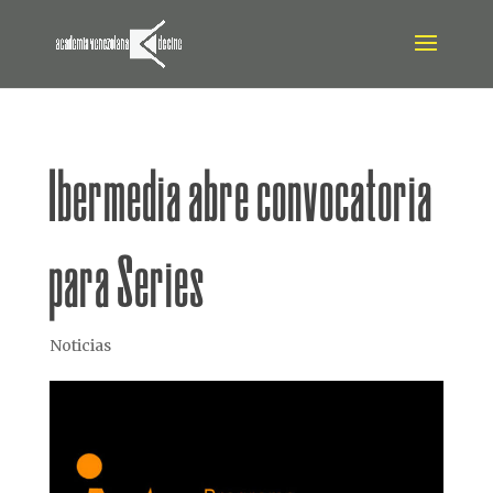
situs gacor
Ibermedia abre convocatoria
para Series
Noticias