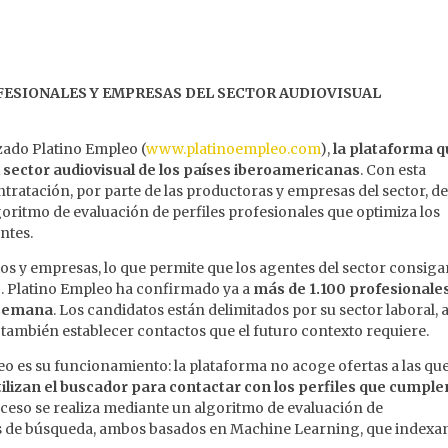
FESIONALES Y EMPRESAS DEL SECTOR AUDIOVISUAL
zado Platino Empleo (
www.platinoempleo.com
),
la plataforma 
 sector audiovisual de los países iberoamericanas
. Con esta
 contratación, por parte de las productoras y empresas del sector, d
goritmo de evaluación de perfiles profesionales que optimiza los
ntes.
tos y empresas, lo que permite que los agentes del sector consig
. Platino Empleo ha confirmado ya a
más de 1.100 profesionale
 semana
. Los candidatos están delimitados por su sector laboral, 
también establecer contactos que el futuro contexto requiere.
leo es su funcionamiento: la plataforma no acoge ofertas a las que
ilizan el buscador para contactar con los perfiles que cumple
roceso se realiza mediante un algoritmo de evaluación de
ros de búsqueda, ambos basados en Machine Learning, que indexa