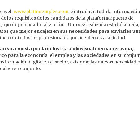
tio web
www.platinoempleo.com
, e introducir toda la informació
s de los requisitos de los candidatos de la plataforma: puesto de
o, tipo de jornada, localización… Una vez realizada esta búsqueda
atos que mejor encajen en sus necesidades para enviarles un
ntacto de todos los profesionales que acepten esta solicitud.
n su apuesta por la industria audiovisual iberoamericana,
co para la economía, el empleo y las sociedades en su conjun
nsformación digital en el sector, así como las nuevas necesidade
isual en su conjunto.