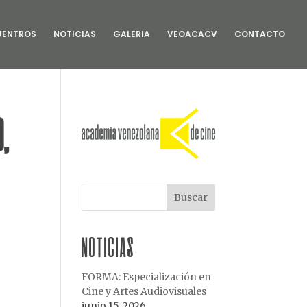
slot gacor
slot gacor
slot gacor
situs gacor
rtp slot
UENTROS
NOTICIAS
GALERIA
VEOACACV
CONTACTO
O,
NOTICIAS
FORMA: Especialización en
Cine y Artes Audiovisuales
junio 15, 2026