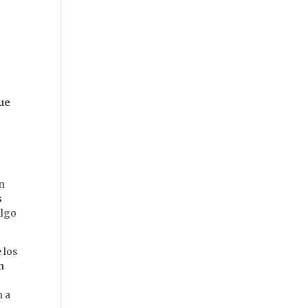
que
e
an
s
algo
 los
n
n a