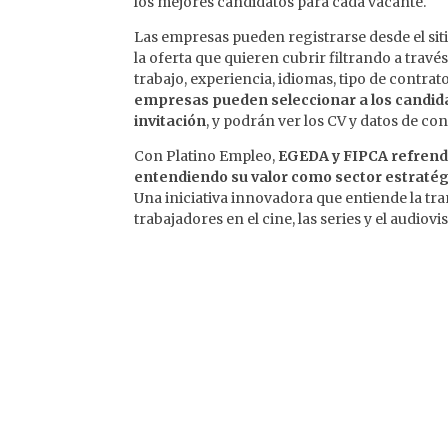
los mejores candidatos para cada vacante.
Las empresas pueden registrarse desde el si
la oferta que quieren cubrir filtrando a travé
trabajo, experiencia, idiomas, tipo de contrat
empresas pueden seleccionar a los candid
invitación
, y podrán ver los CV y datos de co
Con Platino Empleo,
EGEDA y FIPCA refrenda
entendiendo su valor como sector estratégi
Una iniciativa innovadora que entiende la tra
trabajadores en el cine, las series y el audiov