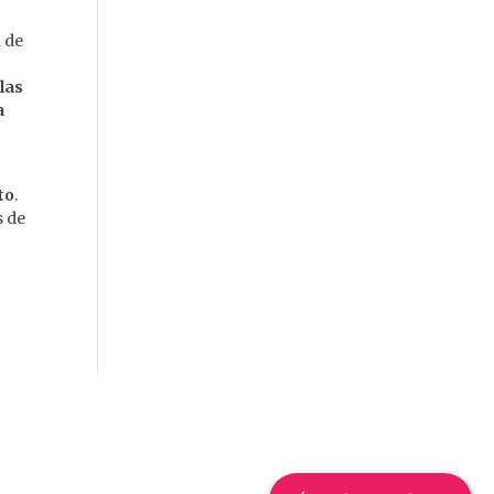
n de
,
las
a
to
.
s de