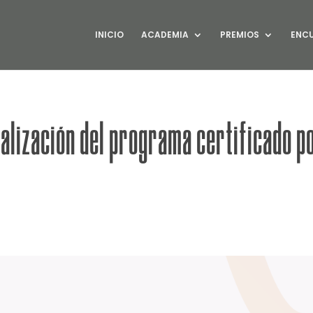
INICIO
ACADEMIA
PREMIOS
ENC
alización del programa certificado p