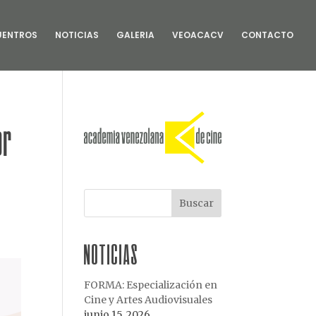
slot gacor gampang menang
situs gacor terpercaya
https://www.gpfarmasi.id/
slot gacor 2024
syair hk malam ini
slot gacor hari ini
daftar slot gacor
bandar togel
agen bola
daftar situs gacor
monperatoto
situs slot terbaik
situs slot gacor
situs slot terbaik
rtp slot gacor
situs slot gacor
slot gacor
slot gacor
slot gacor
slot resmi 4d
slot resmi 4d
prediksi hk
slot gacor
slot gacor
slot gacor
daftar situs slot
slot gacor
slot gacor
slot gacor
slot gacor
Ularslot
situs toto slot
situs gacor
situs gacor
situs gacor
situs gacor
situs togel
situs togel
slot 4d
slot resmi
toto slot
toto slot
toto slot
toto slot
togel
toto slot
toto slot
toto slot
toto slot
slot 4d
toto slot
toto slot
toto slot
toto slot
slot resmi
rtp live
slot88
rtp slot
rtp slot
situs slot
UENTROS
NOTICIAS
GALERIA
VEOACACV
CONTACTO
or
NOTICIAS
FORMA: Especialización en
Cine y Artes Audiovisuales
junio 15, 2026