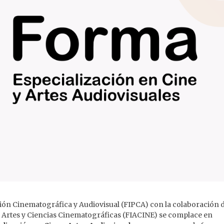
ón Cinematográfica y Audiovisual (FIPCA) con la colaboración d
Artes y Ciencias Cinematográficas (FIACINE) se complace en