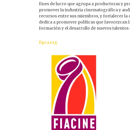
fines de lucro que agrupa a productoras y pr
promover la industria cinematográfica y audio
recursos entre sus miembros, y fortalecer la
dedica a promover políticas que favorezcan l
formación y el desarrollo de nuevos talentos 
fipca.org