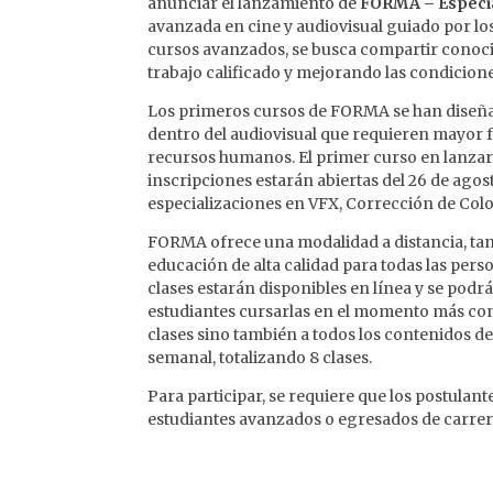
anunciar el lanzamiento de
FORMA – Especial
avanzada en cine y audiovisual guiado por l
cursos avanzados, se busca compartir conocim
trabajo calificado y mejorando las condicio
Los primeros cursos de FORMA se han diseñado
dentro del audiovisual que requieren mayor f
recursos humanos. El primer curso en lanzars
inscripciones estarán abiertas del 26 de agos
especializaciones en VFX, Corrección de Col
FORMA ofrece una modalidad a distancia, tan
educación de alta calidad para todas las pers
clases estarán disponibles en línea y se podrá
estudiantes cursarlas en el momento más conv
clases sino también a todos los contenidos d
semanal, totalizando 8 clases.
Para participar, se requiere que los postulan
estudiantes avanzados o egresados de carrer