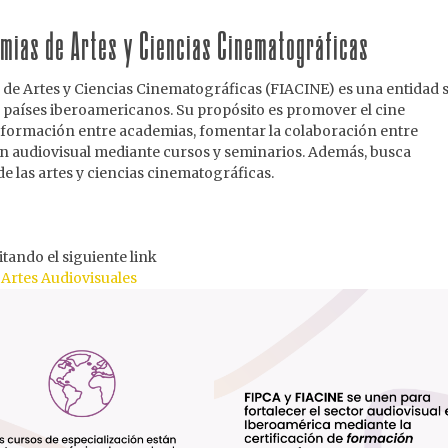
mias de Artes y Ciencias Cinematográficas
e Artes y Ciencias Cinematográficas (FIACINE) es una entidad 
 países iberoamericanos. Su propósito es promover el cine
información entre academias, fomentar la colaboración entre
ión audiovisual mediante cursos y seminarios. Además, busca
e las artes y ciencias cinematográficas.
itando el siguiente link
Artes Audiovisuales